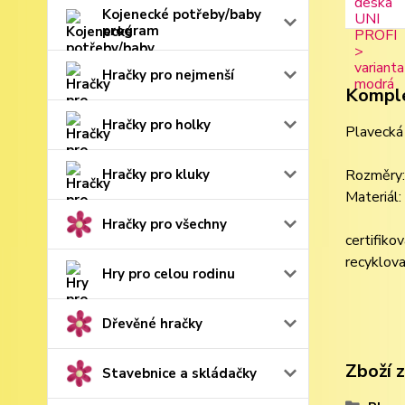
Kojenecké potřeby/baby
program
Hračky pro nejmenší
Komple
Hračky pro holky
Plavecká 
Hračky pro kluky
Rozměry:
Materiál
Hračky pro všechny
certifiko
recyklov
Hry pro celou rodinu
Dřevěné hračky
Zboží 
Stavebnice a skládačky