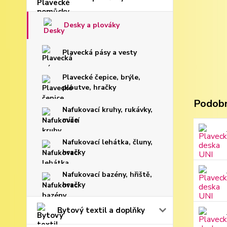
Desky a plováky
Plavecká pásy a vesty
Plavecké čepice, brýle,
ploutve, hračky
Podobn
Nafukovací kruhy, rukávky,
míče
Nafukovací lehátka, čluny,
hračky
Nafukovací bazény, hřiště,
hračky
Bytový textil a doplňky