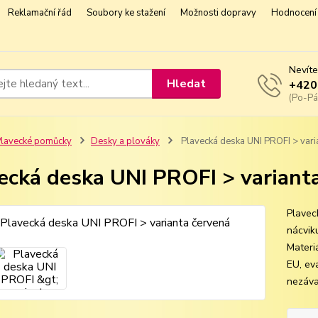
Reklamační řád
Soubory ke stažení
Možnosti dopravy
Hodnocení 
Nevíte
Hledat
+420
(Po-Pá
lavecké pomůcky
Desky a plováky
Plavecká deska UNI PROFI > vari
ecká deska UNI PROFI > variant
Plavec
nácvik
Materi
EU, ev
nezáva