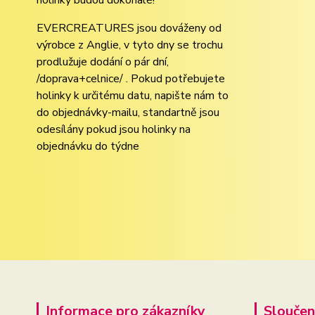
holínky budou dokonalé!
EVERCREATURES jsou dováženy od
výrobce z Anglie, v tyto dny se trochu
prodlužuje dodání o pár dní,
/doprava+celnice/ . Pokud potřebujete
holinky k určitému datu, napište nám to
do objednávky-mailu, standartně jsou
odesílány pokud jsou holinky na
objednávku do týdne
Informace pro zákazníky
Sloučen