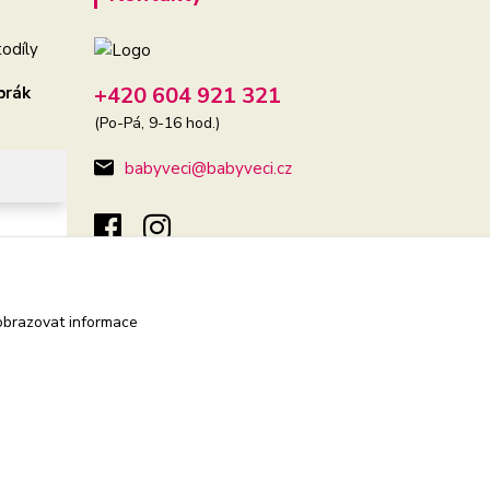
odíly
+420 604 921 321
brák
(Po-Pá, 9-16 hod.)
babyveci@babyveci.cz
obrazovat informace
Vytvořeno na
Eshop-rychle.cz