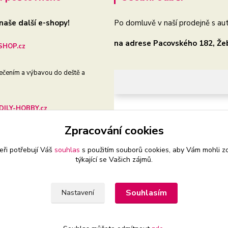
 naše další e-shopy!
Po domluvě v naší prodejně s aut
na adrese Pacovského 182, Že
HOP.cz
ečením a výbavou do deště a
ILY-HOBBY.cz
Zpracování cookies
še auto, dílnu i zahradu
eři potřebují Váš
souhlas
s použitím souborů cookies, aby Vám mohli z
týkající se Vašich zájmů.
Souhlasím
Nastavení