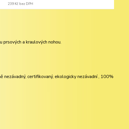
239 Kč
bez DPH
ku prsových a kraulových nohou.
tně nezávadný, certifikovaný, ekologicky nezávadní , 100%