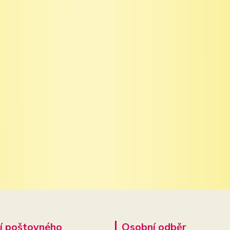
í poštovného
Osobní odběr