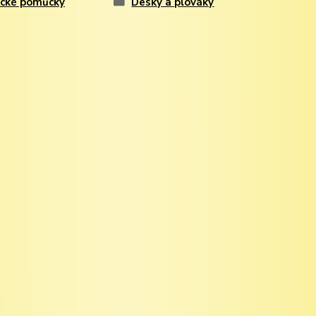
ecké pomůcky
Desky a plováky