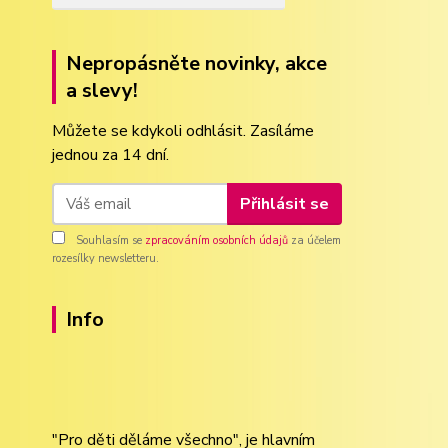
Nepropásněte novinky, akce
a slevy!
Můžete se kdykoli odhlásit. Zasíláme
jednou za 14 dní.
Přihlásit se
Souhlasím se
zpracováním osobních údajů
za účelem
rozesílky newsletteru.
Info
"Pro děti děláme všechno", je hlavním