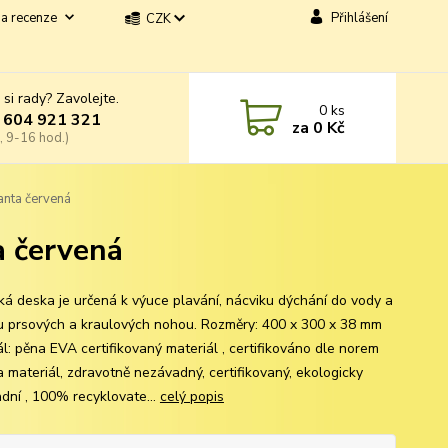
a recenze
Přihlášení
CZK
 si rady? Zavolejte.
0
ks
 604 921 321
za
0 Kč
, 9-16 hod.)
anta červená
a červená
ká deska je určená k výuce plavání, nácviku dýchání do vody a
u prsových a kraulových nohou. Rozměry: 400 x 300 x 38 mm
ál: pěna EVA certifikovaný materiál , certifikováno dle norem
a materiál, zdravotně nezávadný, certifikovaný, ekologicky
dní , 100% recyklovate...
celý popis