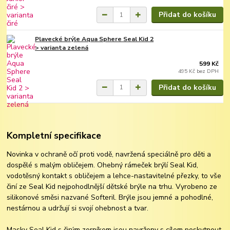
Přidat do košíku
Plavecké brýle Aqua Sphere Seal Kid 2
> varianta zelená
599 Kč
495 Kč
bez DPH
Přidat do košíku
Kompletní specifikace
Novinka v ochraně očí proti vodě, navržená speciálně pro děti a
dospělé s malým obličejem. Ohebný rámeček brýlí Seal Kid,
vodotěsný kontakt s obličejem a lehce-nastavitelné přezky, to vše
činí ze Seal Kid nejpohodlnější dětské brýle na trhu. Vyrobeno ze
silikonové směsi nazvané Softeril. Brýle jsou jemné a pohodlné,
nestárnou a udržují si svojí ohebnost a tvar.
Masky Seal Kid s čirým zorníkem jsou navrženy s cílem poskytnout