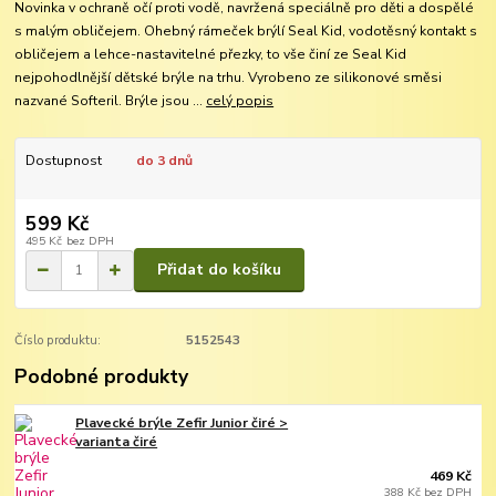
Novinka v ochraně očí proti vodě, navržená speciálně pro děti a dospělé
s malým obličejem. Ohebný rámeček brýlí Seal Kid, vodotěsný kontakt s
obličejem a lehce-nastavitelné přezky, to vše činí ze Seal Kid
nejpohodlnější dětské brýle na trhu. Vyrobeno ze silikonové směsi
nazvané Softeril. Brýle jsou ...
celý popis
Dostupnost
do 3 dnů
599 Kč
495 Kč
bez DPH
Přidat do košíku
Číslo produktu:
5152543
Podobné produkty
Plavecké brýle Zefir Junior čiré >
varianta čiré
469 Kč
388 Kč
bez DPH