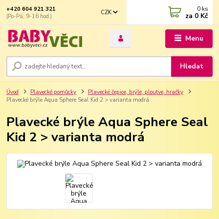
0
ks
+420 604 921 321
CZK
za
0 Kč
(Po-Pá, 9-16 hod.)
Menu
Hledat
Úvod
Plavecké pomůcky
Plavecké čepice, brýle, ploutve, hračky
Plavecké brýle Aqua Sphere Seal Kid 2 > varianta modrá
Plavecké brýle Aqua Sphere Seal
Kid 2 > varianta modrá