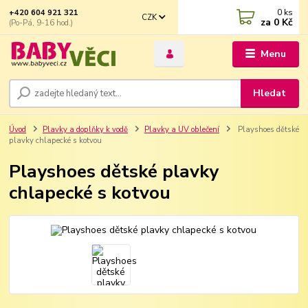
0
ks
+420 604 921 321
CZK
za
0 Kč
(Po-Pá, 9-16 hod.)
Menu
Hledat
Úvod
Plavky a doplňky k vodě
Plavky a UV oblečení
Playshoes dětské
plavky chlapecké s kotvou
Playshoes dětské plavky
chlapecké s kotvou