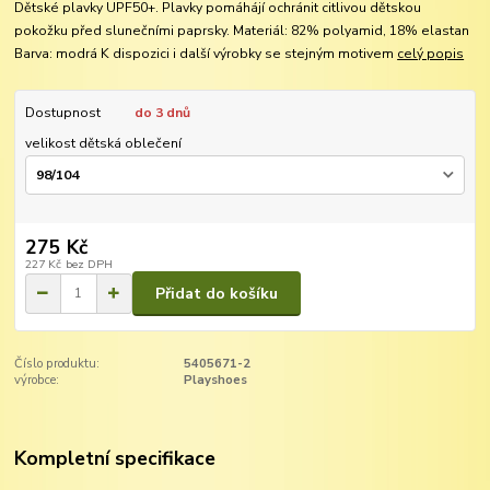
Dětské plavky UPF50+. Plavky pomáhájí ochránit citlivou dětskou
pokožku před slunečními paprsky. Materiál: 82% polyamid, 18% elastan
Barva: modrá K dispozici i další výrobky se stejným motivem
celý popis
Dostupnost
do 3 dnů
velikost dětská oblečení
275 Kč
227 Kč
bez DPH
Přidat do košíku
Číslo produktu:
5405671-2
výrobce:
Playshoes
Kompletní specifikace