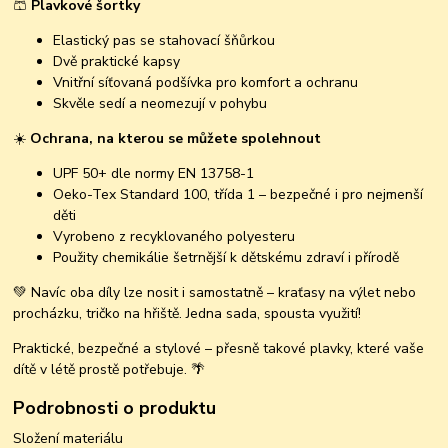
🩳
Plavkové šortky
Elastický pas se stahovací šňůrkou
Dvě praktické kapsy
Vnitřní síťovaná podšívka pro komfort a ochranu
Skvěle sedí a neomezují v pohybu
☀️
Ochrana, na kterou se můžete spolehnout
UPF 50+ dle normy EN 13758-1
Oeko-Tex Standard 100, třída 1 – bezpečné i pro nejmenší
děti
Vyrobeno z recyklovaného polyesteru
Použity chemikálie šetrnější k dětskému zdraví i přírodě
💚 Navíc oba díly lze nosit i samostatně – kraťasy na výlet nebo
procházku, tričko na hřiště. Jedna sada, spousta využití!
Praktické, bezpečné a stylové – přesně takové plavky, které vaše
dítě v létě prostě potřebuje. 🌴
Podrobnosti o produktu
Složení materiálu