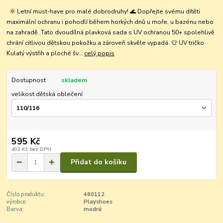
🌞 Letní must-have pro malé dobrodruhy! 🌊 Dopřejte svému dítěti
maximální ochranu i pohodlí během horkých dnů u moře, u bazénu nebo
na zahradě. Tato dvoudílná plavková sada s UV ochranou 50+ spolehlivě
chrání citlivou dětskou pokožku a zároveň skvěle vypadá. 👕 UV tričko
Kulatý výstřih a ploché šv...
celý popis
Dostupnost
skladem
velikost dětská oblečení
595 Kč
492 Kč
bez DPH
Přidat do košíku
Číslo produktu:
460112
výrobce:
Playshoes
Barva:
modrá