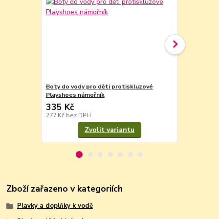
Boty do vody pro děti protiskluzové
Boty do vod
Playshoes námořník
Playshoes n
335 Kč
335 Kč
277 Kč
bez DPH
277 Kč
bez 
Zvolit variantu
Zboží zařazeno v kategoriích
Plavky a doplňky k vodě