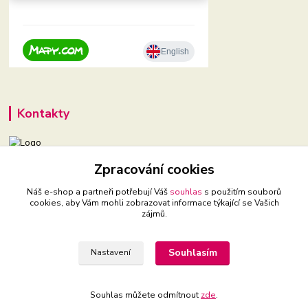
Kontakty
+420 604 921 321
Zpracování cookies
(Po-Pá, 9-16 hod.)
Náš e-shop a partneři potřebují Váš
souhlas
s použitím souborů
cookies, aby Vám mohli zobrazovat informace týkající se Vašich
babyveci@babyveci.cz
zájmů.
Souhlasím
Nastavení
Souhlas můžete odmítnout
zde
.
Vytvořeno na
Eshop-rychle.cz