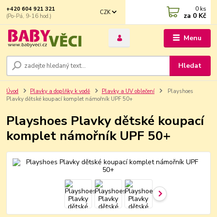
0
ks
+420 604 921 321
CZK
za
0 Kč
(Po-Pá, 9-16 hod.)
Menu
Hledat
Úvod
Plavky a doplňky k vodě
Plavky a UV oblečení
Playshoes
Plavky dětské koupací komplet námořník UPF 50+
Playshoes Plavky dětské koupací
komplet námořník UPF 50+