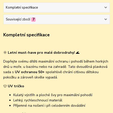
Kompletní specifikace
Související zboží
7
Kompletní specifikace
🌞
Letní must-have pro malé dobrodruhy!
🌊
Dopřejte svému dítěti maximální ochranu i pohodlí během horkých
dnů u moře, u bazénu nebo na zahradě. Tato dvoudílná plavková
sada s
UV ochranou 50+
spolehlivě chrání citlivou dětskou
pokožku a zároveň skvěle vypadá.
👕
UV tričko
Kulatý výstřih a ploché švy pro maximální pohodlí
Lehký, rychleschnoucí materiál
Příjemné na nošení i při celodenním dovádění