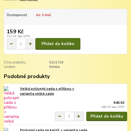
Dostupnost
do 3 dnů
159 Kč
131 Kč
bez DPH
Přidat do košíku
Číslo produktu:
5211718
výrobce:
Simba
Podobné produkty
Velká policejní sada s přilbou >
varianta velká sada
545 Kč
450 Kč
bez DPH
Přidat do košíku
Policejní sada na kartě > varianta sada