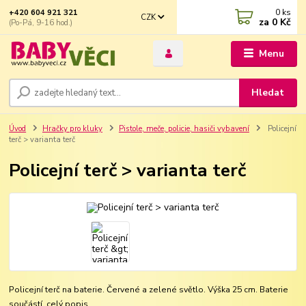
0
ks
+420 604 921 321
CZK
za
0 Kč
(Po-Pá, 9-16 hod.)
Menu
Hledat
Úvod
Hračky pro kluky
Pistole, meče, policie, hasiči vybavení
Policejní
terč > varianta terč
Policejní terč > varianta terč
Policejní terč na baterie. Červené a zelené světlo. Výška 25 cm. Baterie
součástí.
celý popis