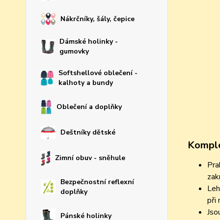
Nákrčníky, šály, čepice
Dámské holinky -
gumovky
Softshellové oblečení -
kalhoty a bundy
Oblečení a doplňky
Deštníky dětské
Komple
Zimní obuv - sněhule
Pra
zak
Bezpečnostní reflexní
Leh
doplňky
při
Jso
Pánské holinky