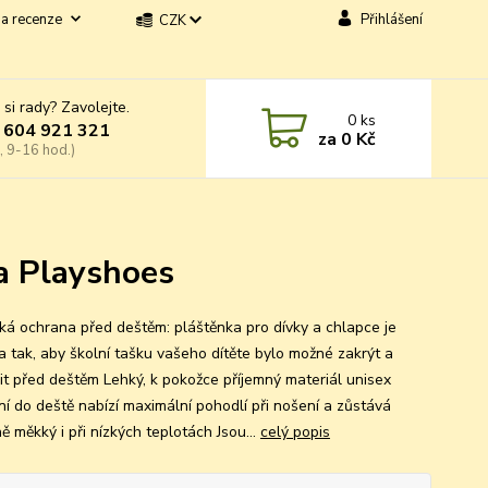
a recenze
Přihlášení
CZK
 si rady? Zavolejte.
0
ks
 604 921 321
za
0 Kč
, 9-16 hod.)
a Playshoes
cká ochrana před deštěm: pláštěnka pro dívky a chlapce je
na tak, aby školní tašku vašeho dítěte bylo možné zakrýt a
it před deštěm Lehký, k pokožce příjemný materiál unisex
ní do deště nabízí maximální pohodlí při nošení a zůstává
ě měkký i při nízkých teplotách Jsou...
celý popis