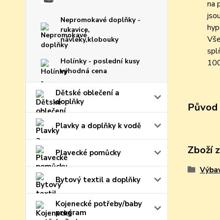
na 
jso
Nepromokavé doplňky -
hyp
rukavice,
Vše
návleky,klobouky
spl
Holínky - poslední kusy
100
výhodná cena
Dětské oblečení a
doplňky
Původ 
Plavky a doplňky k vodě
Zboží 
Plavecké pomůcky
Výbav
Bytový textil a doplňky
Kojenecké potřeby/baby
program