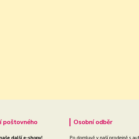
í poštovného
Osobní odběr
 naše další e-shopy!
Po domluvě v naší prodejně s aut