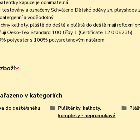
patentky kapuce je odnímatelná.
u testovány a označeny Schváleno Dětské oděvy zn. playshoes zís
oalergenní a voděodolný.
chny kalhoty, pláště do deště a pláště do deště mají reflexní prv
ňují Oeko-Tex Standard 100 třídy 1 (Certificate 12.0.05235).
% polyester s 100% polyuretanovým nátěrem
zboží
zařazeno v kategoriích
a do deště/sněhu
Pláštěnky, kalhoty,
Pláš
komplety - nepromokavé