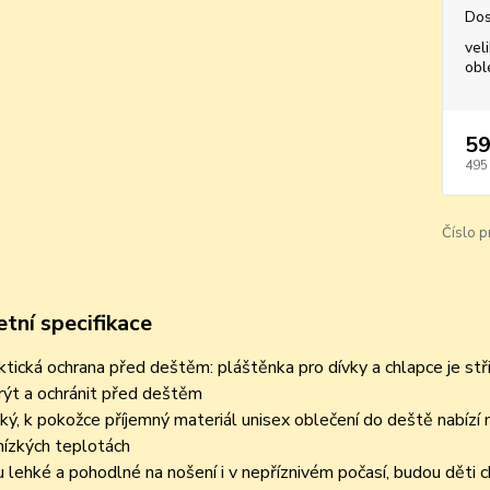
Dos
vel
obl
59
495
Číslo p
tní specifikace
ktická ochrana před deštěm: pláštěnka pro dívky a chlapce je stř
rýt a ochránit před deštěm
ký, k pokožce příjemný materiál unisex oblečení do deště nabízí 
 nízkých teplotách
u lehké a pohodlné na nošení i v nepříznivém počasí, budou děti c