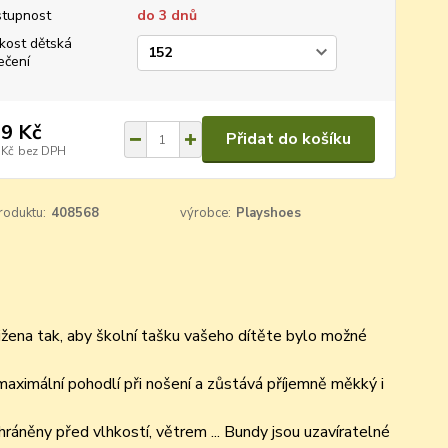
tupnost
do 3 dnů
ikost dětská
ečení
9 Kč
Přidat do košíku
 Kč
bez DPH
roduktu:
408568
výrobce:
Playshoes
ižena tak, aby školní tašku vašeho dítěte bylo možné
maximální pohodlí při nošení a zůstává příjemně měkký i
hráněny před vlhkostí, větrem ... Bundy jsou uzavíratelné