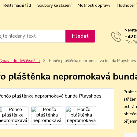
Reklamační řád
Soubory ke stažení
Možnosti dopravy
Hodnocení 
Nevíte
Hledat
+420
(Po-Pá
ýbava do deště/sněhu
Pončo pláštěnka nepromokavá bunda Playshoes
o pláštěnka nepromokavá bund
Prakti
střiže
ochrán
obleče
příjemn