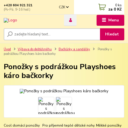
0
ks
+420 604 921 321
CZK
za
0 Kč
(Po-Pá, 9-16 hod.)
Menu
Hledat
Úvod
Výbava do deště/sněhu
Bačkůrky a sandálky
Ponožky s
podrážkou Playshoes káro bačkorky
Ponožky s podrážkou Playshoes
káro bačkorky
Cool domácí ponožky Pro příjemně teplé dětské nohy. Měkké ponožky