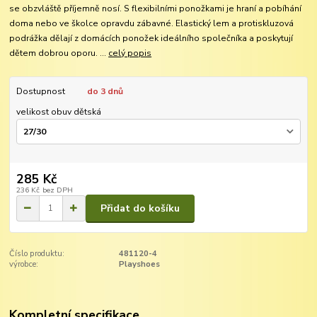
se obzvláště příjemně nosí. S flexibilními ponožkami je hraní a pobíhání
doma nebo ve školce opravdu zábavné. Elastický lem a protiskluzová
podrážka dělají z domácích ponožek ideálního společníka a poskytují
dětem dobrou oporu. ...
celý popis
Dostupnost
do 3 dnů
velikost obuv dětská
285 Kč
236 Kč
bez DPH
Přidat do košíku
Číslo produktu:
481120-4
výrobce:
Playshoes
Kompletní specifikace