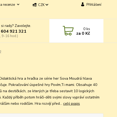
a recenze
Přihlášení
CZK
 si rady? Zavolejte.
0
ks
 604 921 321
za
0 Kč
, 9-16 hod.)
2
 Didaktická hra a hračka ze série her Sova Moudrá hlava
čuje. Pokračování úspešné hry Povím,Ti mami. Obsahuje 40
ů na destičkách, ze kterých je třeba sestavit 10 logických
ů. Každý příběh potom hráči-děti svými slovy vypráví ostatním
ráčům nebo rodičům. Hra rozvíjí před...
celý popis