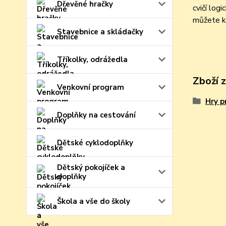
Dřevěné hračky
cvičí log
můžete ko
Stavebnice a skládačky
Tříkolky, odrážedla
Zboží 
Venkovní program
Hry p
Doplňky na cestování
Dětské cyklodoplňky
Dětský pokojíček a
doplňky
Škola a vše do školy