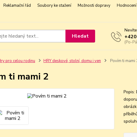
Reklamační řád
Soubory ke stažení
Možnosti dopravy
Hodnocení 
Nevíte
Hledat
+420
(Po-Pá
ry pro celou rodinu
HRY deskové, stolní, domu i ven
Povím ti mami 
m ti mami 2
Popis:
doporu
obrázk
příběh
spoluh