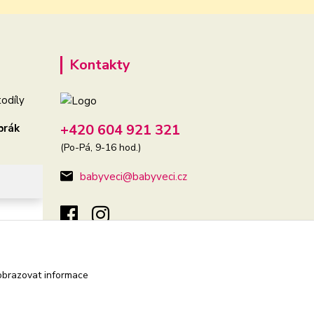
Kontakty
odíly
+420 604 921 321
brák
(Po-Pá, 9-16 hod.)
babyveci@babyveci.cz
obrazovat informace