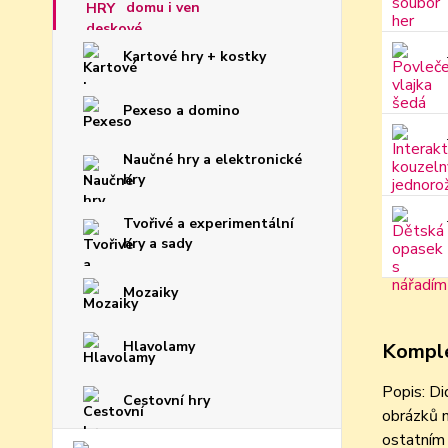
domu i ven
Kartové hry + kostky
Pexeso a domino
Naučné hry a elektronické
hry
Tvořivé a experimentální
hry a sady
Mozaiky
Hlavolamy
Komple
Popis: Di
Cestovní hry
obrázků n
ostatním 