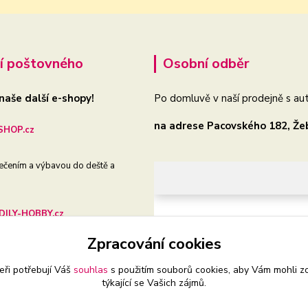
í poštovného
Osobní odběr
 naše další e-shopy!
Po domluvě v naší prodejně s aut
na adrese Pacovského 182, Že
HOP.cz
ečením a výbavou do deště a
ILY-HOBBY.cz
Zpracování cookies
še auto, dílnu i zahradu
eři potřebují Váš
souhlas
s použitím souborů cookies, aby Vám mohli z
týkající se Vašich zájmů.