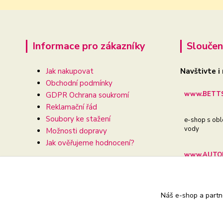
Informace pro zákazníky
Sloučen
Jak nakupovat
Navštivte i
Obchodní podmínky
www.BETTS
GDPR Ochrana soukromí
Reklamační řád
Soubory ke stažení
e-shop s obl
vody
Možnosti dopravy
Jak ověřujeme hodnocení?
www.AUTOD
e-shop pro va
Náš e-shop a partn