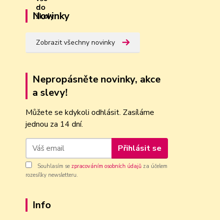
Novinky
Zobrazit všechny novinky
Nepropásněte novinky, akce
a slevy!
Můžete se kdykoli odhlásit. Zasíláme
jednou za 14 dní.
Přihlásit se
Souhlasím se
zpracováním osobních údajů
za účelem
rozesílky newsletteru.
Info