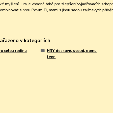
ické myšlení. Hra je vhodná také pro zlepšení vyjadřovacích sch
mbinovat s hrou Povím Ti, mami s jinou sadou zajímavých příbě
zařazeno v kategoriích
ro celou rodinu
HRY deskové, stolní, domu
i ven