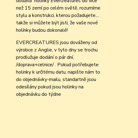
dodává holinky Evercreatures do více
než 15 zemí po celém světě, rozumíme
stylu a konstrukci, kterou požadujete....
takže si můžete být jisti, že vaše nové
holínky budou dokonalé!
EVERCREATURES jsou dováženy od
výrobce z Anglie, v tyto dny se trochu
prodlužuje dodání o pár dní,
/doprava+celnice/ . Pokud potřebujete
holinky k určitému datu, napište nám to
do objednávky-mailu, standartně jsou
odesílány pokud jsou holinky na
objednávku do týdne