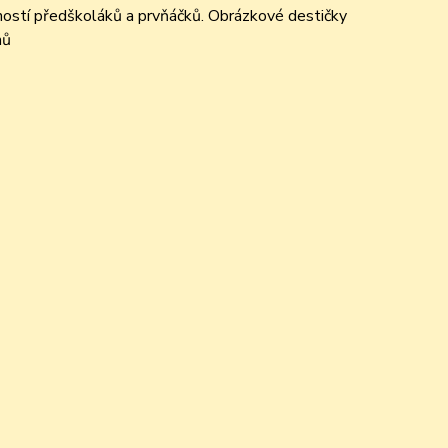
opností předškoláků a prvňáčků. Obrázkové destičky
hů