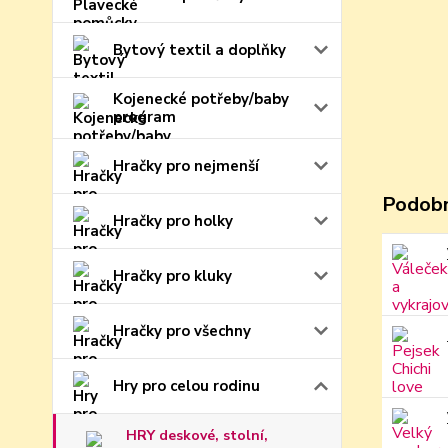
Bytový textil a doplňky
Kojenecké potřeby/baby
program
Hračky pro nejmenší
Podobn
Hračky pro holky
Hračky pro kluky
Hračky pro všechny
Hry pro celou rodinu
HRY deskové, stolní,