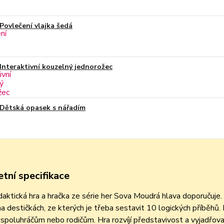
Povlečení vlajka šedá
Interaktivní kouzelný jednorožec
Dětská opasek s nářadím
tní specifikace
daktická hra a hračka ze série her Sova Moudrá hlava doporučuj
a destičkách, ze kterých je třeba sestavit 10 logických příběhů.
spoluhráčům nebo rodičům. Hra rozvíjí představivost a vyjadřov