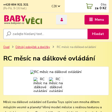
0
ks
+420 604 921 321
CZK
za
0 Kč
(Po-Pá, 9-16 hod.)
Menu
Hledat
Úvod
Dětský pokojíček a doplňky
RC měsíc na dálkové ovládání
RC měsíc na dálkové ovládání
Měsíc na dálkové ovládání od Eureka Toys splní sen mnoha dětem
milujícím vesmír a planety! Věrný model měsíce s reálnou texturou a