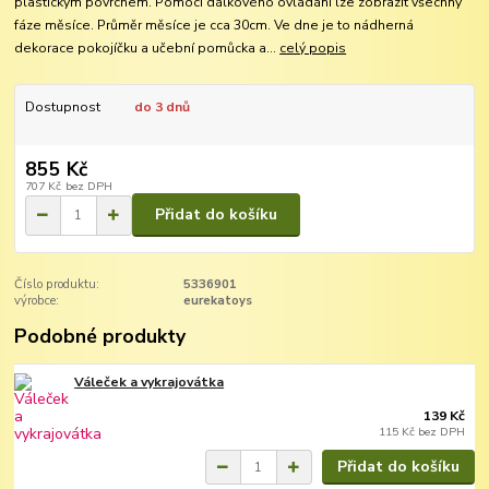
plastickým povrchem. Pomocí dálkového ovládání lze zobrazit všechny
fáze měsíce. Průměr měsíce je cca 30cm. Ve dne je to nádherná
dekorace pokojíčku a učební pomůcka a...
celý popis
Dostupnost
do 3 dnů
855 Kč
707 Kč
bez DPH
Přidat do košíku
Číslo produktu:
5336901
výrobce:
eurekatoys
Podobné produkty
Váleček a vykrajovátka
139 Kč
115 Kč
bez DPH
Přidat do košíku