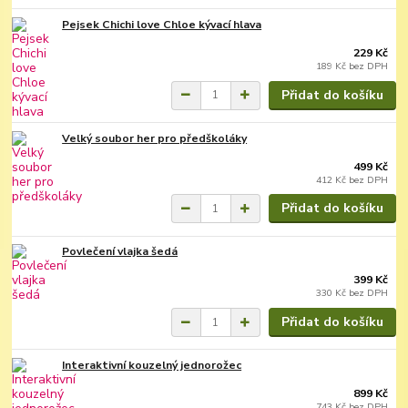
Pejsek Chichi love Chloe kývací hlava
229 Kč
189 Kč
bez DPH
Přidat do košíku
Velký soubor her pro předškoláky
499 Kč
412 Kč
bez DPH
Přidat do košíku
Povlečení vlajka šedá
399 Kč
330 Kč
bez DPH
Přidat do košíku
Interaktivní kouzelný jednorožec
899 Kč
743 Kč
bez DPH