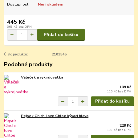
Dostupnost
Není skladem
445 Kč
368 Kč
bez DPH
Přidat do košíku
Číslo produktu:
2103545
Podobné produkty
Váleček a vykrajovátka
139 Kč
115 Kč
bez DPH
Přidat do košíku
Pejsek Chichi love Chloe kývací hlava
229 Kč
189 Kč
bez DPH