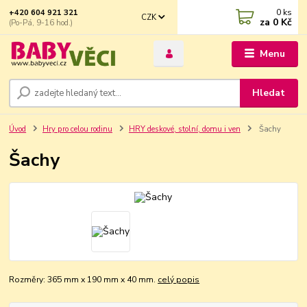
0
ks
+420 604 921 321
CZK
za
0 Kč
(Po-Pá, 9-16 hod.)
Menu
Hledat
Úvod
Hry pro celou rodinu
HRY deskové, stolní, domu i ven
Šachy
Šachy
Rozměry: 365 mm x 190 mm x 40 mm.
celý popis