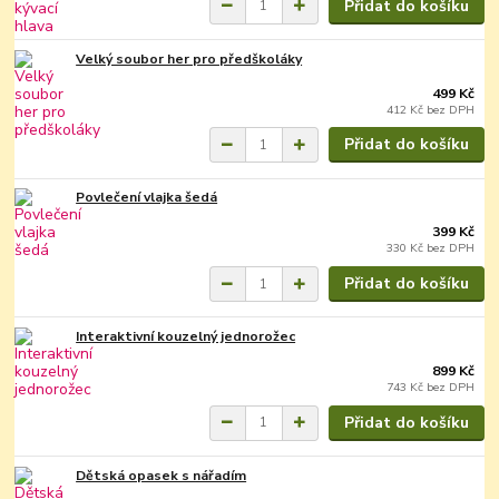
Přidat do košíku
Velký soubor her pro předškoláky
499 Kč
412 Kč
bez DPH
Přidat do košíku
Povlečení vlajka šedá
399 Kč
330 Kč
bez DPH
Přidat do košíku
Interaktivní kouzelný jednorožec
899 Kč
743 Kč
bez DPH
Přidat do košíku
Dětská opasek s nářadím