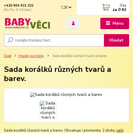
0
ks
+420 604 921 321
CZK
za
0 Kč
(Po-Pá, 9-16 hod.)
Menu
Hledat
Úvod
Hračky pro holky
Sada korálků různých tvarů a barev.
Sada korálků různých tvarů a
barev.
Sada korálků různých tvarů a barev. Obsahuje i písmenka. 2 druhy.
celý