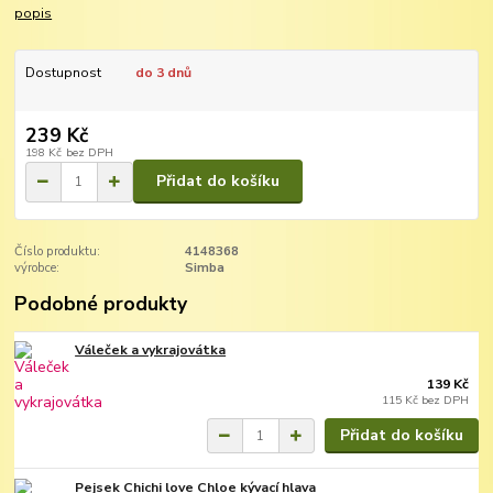
popis
Dostupnost
do 3 dnů
239 Kč
198 Kč
bez DPH
Přidat do košíku
Číslo produktu:
4148368
výrobce:
Simba
Podobné produkty
Váleček a vykrajovátka
139 Kč
115 Kč
bez DPH
Přidat do košíku
Pejsek Chichi love Chloe kývací hlava