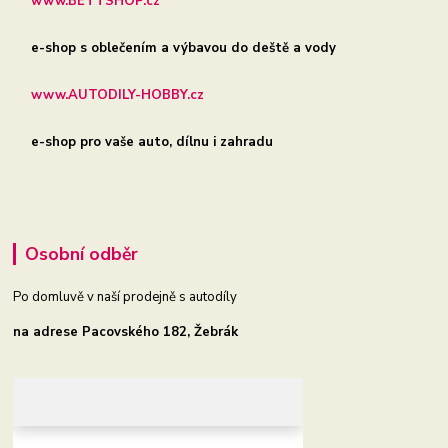
www.BETTSHOP.cz
e-shop s oblečením a výbavou do deště a vody
www.AUTODILY-HOBBY.cz
e-shop pro vaše auto, dílnu i zahradu
Osobní odběr
Po domluvě v naší prodejně s autodíly
na adrese Pacovského 182, Žebrák