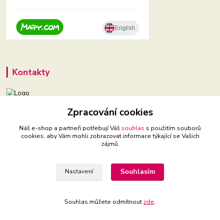
Kontakty
Zpracování cookies
+420 604 921 321
(Po-Pá, 9-16 hod.)
Náš e-shop a partneři potřebují Váš
souhlas
s použitím souborů
cookies, aby Vám mohli zobrazovat informace týkající se Vašich
babyveci@babyveci.cz
zájmů.
Souhlasím
Nastavení
Souhlas můžete odmítnout
zde
.
Vytvořeno na
Eshop-rychle.cz