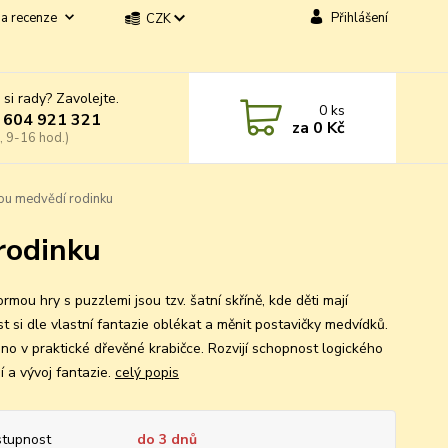
a recenze
Přihlášení
CZK
 si rady? Zavolejte.
0
ks
 604 921 321
za
0 Kč
, 9-16 hod.)
vou medvědí rodinku
 rodinku
ormou hry s puzzlemi jsou tzv. šatní skříně, kde děti mají
t si dle vlastní fantazie oblékat a měnit postavičky medvídků.
no v praktické dřevěné krabičce. Rozvijí schopnost logického
í a vývoj fantazie.
celý popis
tupnost
do 3 dnů