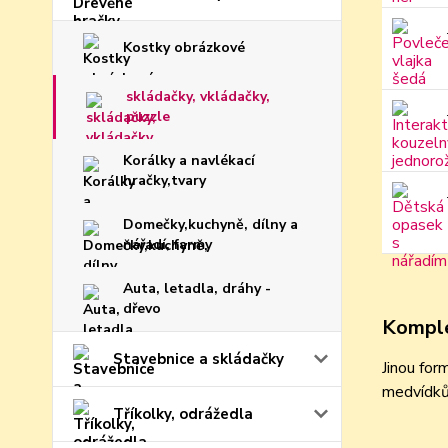
Kostky obrázkové
skládačky, vkládačky,
puzzle
Korálky a navlékací
hračky,tvary
Domečky,kuchyně, dílny a
nářadí, farmy
Auta, letadla, dráhy -
dřevo
Komple
Stavebnice a skládačky
Jinou for
medvídků.
Tříkolky, odrážedla