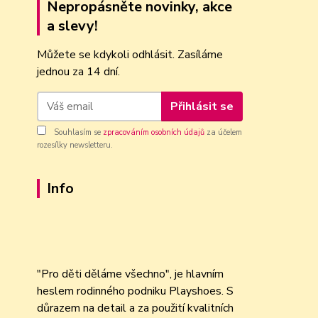
Nepropásněte novinky, akce
a slevy!
Můžete se kdykoli odhlásit. Zasíláme
jednou za 14 dní.
Přihlásit se
Souhlasím se
zpracováním osobních údajů
za účelem
rozesílky newsletteru.
Info
"Pro děti děláme všechno", je hlavním
heslem rodinného podniku Playshoes. S
důrazem na detail a za použití kvalitních