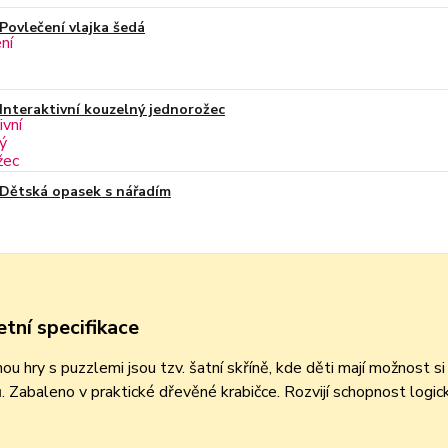
Povlečení vlajka šedá
Interaktivní kouzelný jednorožec
Dětská opasek s nářadím
tní specifikace
mou hry s puzzlemi jsou tzv. šatní skříně, kde děti mají možnost s
 Zabaleno v praktické dřevěné krabičce. Rozvijí schopnost logick