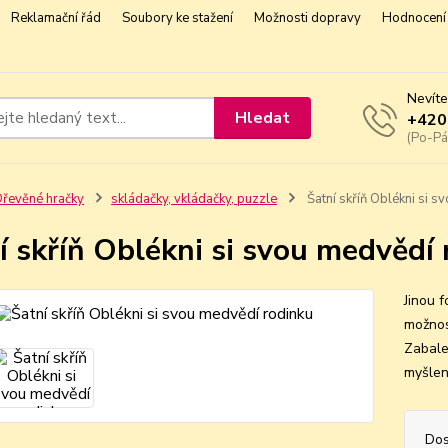
Reklamační řád
Soubory ke stažení
Možnosti dopravy
Hodnocení 
Nevíte
Hledat
+420
(Po-Pá
řevěné hračky
skládačky, vkládačky, puzzle
Šatní skříň Oblékni si s
í skříň Oblékni si svou medvědí
Jinou f
možnos
Zabale
myšlen
Dos