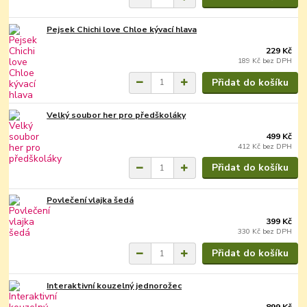
Pejsek Chichi love Chloe kývací hlava
229 Kč
189 Kč
bez DPH
Přidat do košíku
Velký soubor her pro předškoláky
499 Kč
412 Kč
bez DPH
Přidat do košíku
Povlečení vlajka šedá
399 Kč
330 Kč
bez DPH
Přidat do košíku
Interaktivní kouzelný jednorožec
899 Kč