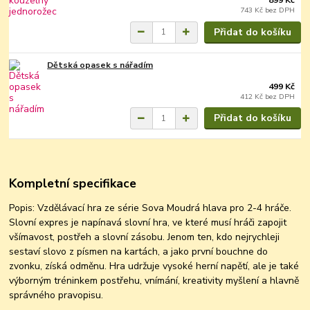
743 Kč
bez DPH
Přidat do košíku
Dětská opasek s nářadím
499 Kč
412 Kč
bez DPH
Přidat do košíku
Kompletní specifikace
Popis: Vzdělávací hra ze série Sova Moudrá hlava pro 2-4 hráče.
Slovní expres je napínavá slovní hra, ve které musí hráči zapojit
všímavost, postřeh a slovní zásobu. Jenom ten, kdo nejrychleji
sestaví slovo z písmen na kartách, a jako první bouchne do
zvonku, získá odměnu. Hra udržuje vysoké herní napětí, ale je také
výborným tréninkem postřehu, vnímání, kreativity myšlení a hlavně
správného pravopisu.