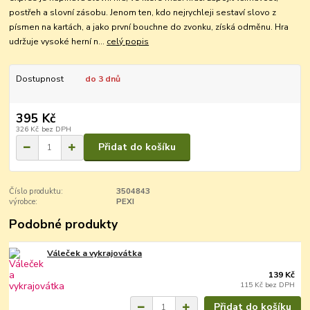
postřeh a slovní zásobu. Jenom ten, kdo nejrychleji sestaví slovo z
písmen na kartách, a jako první bouchne do zvonku, získá odměnu. Hra
udržuje vysoké herní n...
celý popis
Dostupnost
do 3 dnů
395 Kč
326 Kč
bez DPH
Přidat do košíku
Číslo produktu:
3504843
výrobce:
PEXI
Podobné produkty
Váleček a vykrajovátka
139 Kč
115 Kč
bez DPH
Přidat do košíku