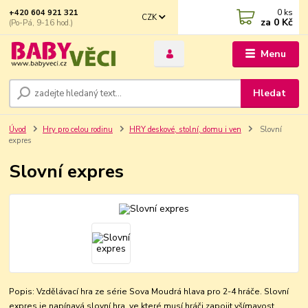
0
ks
+420 604 921 321
CZK
za
0 Kč
(Po-Pá, 9-16 hod.)
Menu
Hledat
Úvod
Hry pro celou rodinu
HRY deskové, stolní, domu i ven
Slovní
expres
Slovní expres
Popis: Vzdělávací hra ze série Sova Moudrá hlava pro 2-4 hráče. Slovní
expres je napínavá slovní hra, ve které musí hráči zapojit všímavost,