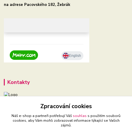
na adrese Pacovského 182, Žebrák
Kontakty
Zpracování cookies
+420 604 921 321
(Po-Pá, 9-16 hod.)
Náš e-shop a partneři potřebují Váš
souhlas
s použitím souborů
cookies, aby Vám mohli zobrazovat informace týkající se Vašich
babyveci@babyveci.cz
zájmů.