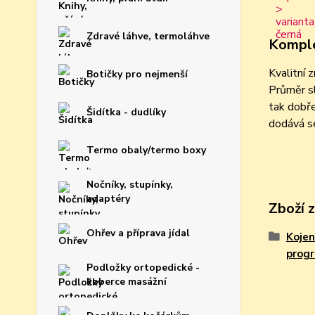
Zdravé láhve, termoláhve
Komple
Kvalitní 
Botičky pro nejmenší
Průměr sl
tak dobře
Šidítka - dudlíky
dodává s
Termo obaly/termo boxy
Nočníky, stupínky,
adaptéry
Zboží 
Ohřev a příprava jídal
Kojen
prog
Podložky ortopedické -
koberce masážní