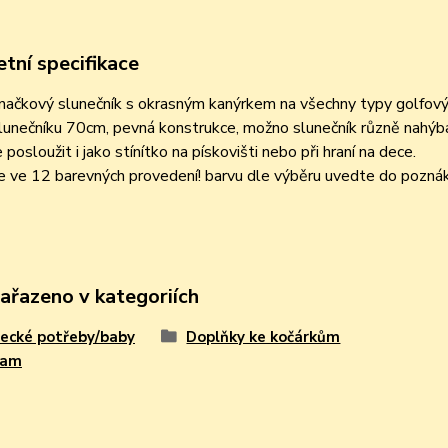
tní specifikace
značkový slunečník s okrasným kanýrkem na všechny typy golfový
unečníku 70cm, pevná konstrukce, možno slunečník různě nahýbat
 posloužit i jako stínítko na pískovišti nebo při hraní na dece.
e ve 12 barevných provedení! barvu dle výběru uvedte do pozná
zařazeno v kategoriích
ecké potřeby/baby
Doplňky ke kočárkům
ram