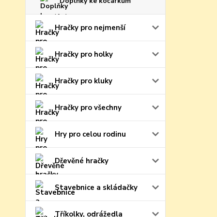
Doplňky ke kočárkům
Hračky pro nejmenší
Hračky pro holky
Hračky pro kluky
Hračky pro všechny
Hry pro celou rodinu
Dřevěné hračky
Stavebnice a skládačky
Tříkolky, odrážedla