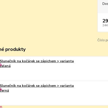
Dos
29
244
Číslo p
é produkty
Slunečník na kočárek se zápichem > varianta
zelená
Slunečník na kočárek se zápichem > varianta
černá