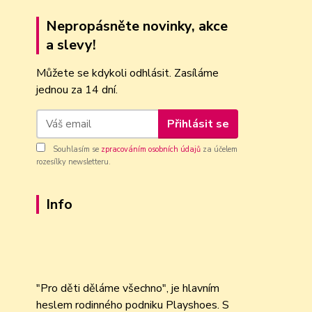
Nepropásněte novinky, akce
a slevy!
Můžete se kdykoli odhlásit. Zasíláme
jednou za 14 dní.
Přihlásit se
Souhlasím se
zpracováním osobních údajů
za účelem
rozesílky newsletteru.
Info
"Pro děti děláme všechno", je hlavním
heslem rodinného podniku Playshoes. S