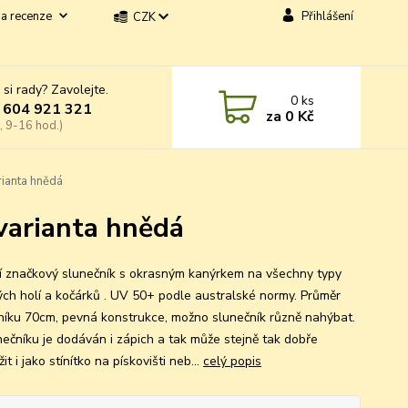
a recenze
Přihlášení
CZK
 si rady? Zavolejte.
0
ks
 604 921 321
za
0 Kč
, 9-16 hod.)
rianta hnědá
varianta hnědá
ní značkový slunečník s okrasným kanýrkem na všechny typy
ých holí a kočárků . UV 50+ podle australské normy. Průměr
níku 70cm, pevná konstrukce, možno slunečník různě nahýbat.
nečníku je dodáván i zápich a tak může stejně tak dobře
it i jako stínítko na pískovišti neb...
celý popis