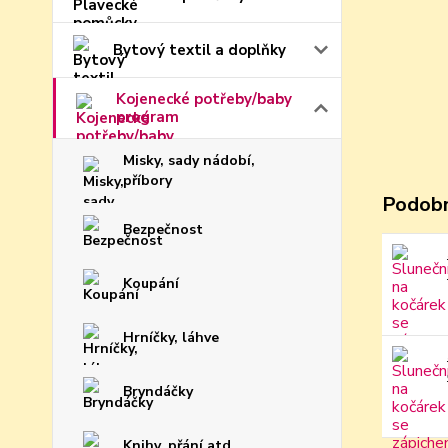
Bytový textil a doplňky
Kojenecké potřeby/baby
program
Misky, sady nádobí,
příbory
Podobn
Bezpečnost
Koupání
Hrníčky, láhve
Bryndáčky
Knihy, přání atd..