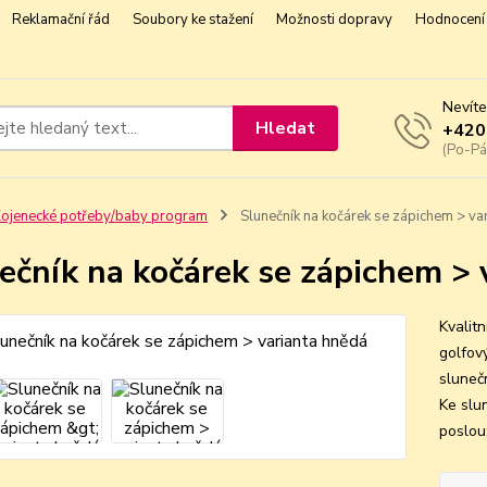
Reklamační řád
Soubory ke stažení
Možnosti dopravy
Hodnocení 
Nevíte
Hledat
+420
(Po-Pá
ojenecké potřeby/baby program
Slunečník na kočárek se zápichem > va
ečník na kočárek se zápichem > 
Kvalit
golfov
sluneč
Ke slu
poslouž