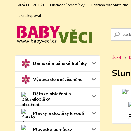
VRÁTIT ZBOŽÍ
Obchodní podmínky
Ochrana osobních dat
Jak nakupovat
Úvod
K
Dámské a pánské holínky
Slun
Výbava do deště/sněhu
Dětské oblečení a
doplňky
Plavky a doplňky k vodě
Plavecké pomůcky