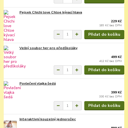
Pejsek Chichi love Chloe kývací hlava
229 Kč
189 Kč
bez DPH
Přidat do košíku
Velký soubor her pro předškoláky
499 Kč
412 Kč
bez DPH
Přidat do košíku
Povlečení vlajka šedá
399 Kč
330 Kč
bez DPH
Přidat do košíku
Interaktivní kouzelný jednorožec
899 Kč