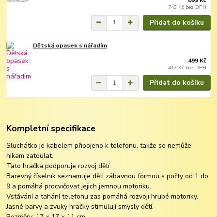
743 Kč
bez DPH
Přidat do košíku
Dětská opasek s nářadím
499 Kč
412 Kč
bez DPH
Přidat do košíku
Kompletní specifikace
Sluchátko je kabelem připojeno k telefonu, takže se nemůže
nikam zatoulat.
Tato hračka podporuje rozvoj dětí.
Barevný číselník seznamuje děti zábavnou formou s počty od 1 do
9 a pomáhá procvičovat jejich jemnou motoriku.
Vstávání a tahání telefonu zas pomáhá rozvoji hrubé motoriky.
Jasné barvy a zvuky hračky stimulují smysly dětí.
Rozměry: 17 × 17 × 11 cm.