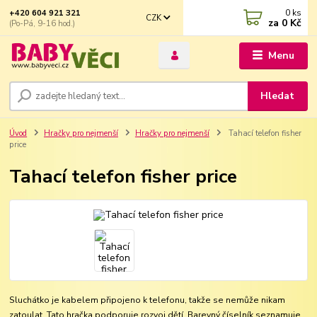
0
ks
+420 604 921 321
CZK
za
0 Kč
(Po-Pá, 9-16 hod.)
Menu
Hledat
Úvod
Hračky pro nejmenší
Hračky pro nejmenší
Tahací telefon fisher
price
Tahací telefon fisher price
Sluchátko je kabelem připojeno k telefonu, takže se nemůže nikam
zatoulat. Tato hračka podporuje rozvoj dětí. Barevný číselník seznamuje