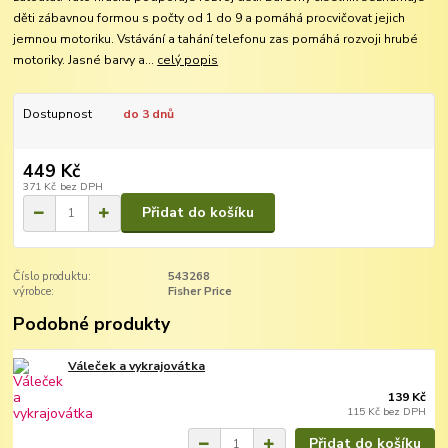
děti zábavnou formou s počty od 1 do 9 a pomáhá procvičovat jejich
jemnou motoriku. Vstávání a tahání telefonu zas pomáhá rozvoji hrubé
motoriky. Jasné barvy a...
celý popis
Dostupnost
do 3 dnů
449 Kč
371 Kč
bez DPH
Přidat do košíku
Číslo produktu:
543268
výrobce:
Fisher Price
Podobné produkty
Váleček a vykrajovátka
139 Kč
115 Kč
bez DPH
Přidat do košíku