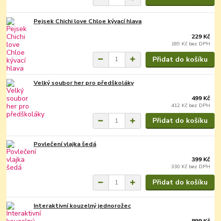
Pejsek Chichi love Chloe kývací hlava
229 Kč
189 Kč
bez DPH
Přidat do košíku
Velký soubor her pro předškoláky
499 Kč
412 Kč
bez DPH
Přidat do košíku
Povlečení vlajka šedá
399 Kč
330 Kč
bez DPH
Přidat do košíku
Interaktivní kouzelný jednorožec
899 Kč