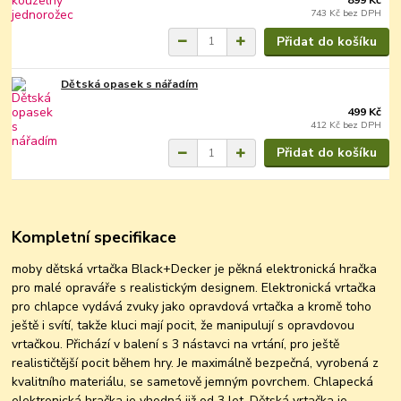
743 Kč
bez DPH
Přidat do košíku
Dětská opasek s nářadím
499 Kč
412 Kč
bez DPH
Přidat do košíku
Kompletní specifikace
moby dětská vrtačka Black+Decker je pěkná elektronická hračka
pro malé opraváře s realistickým designem. Elektronická vrtačka
pro chlapce vydává zvuky jako opravdová vrtačka a kromě toho
ještě i svítí, takže kluci mají pocit, že manipulují s opravdovou
vrtačkou. Přichází v balení s 3 nástavci na vrtání, pro ještě
realističtější pocit během hry. Je maximálně bezpečná, vyrobená z
kvalitního materiálu, se sametově jemným povrchem. Chlapecká
elektronická hračka je vhodná již od 3 let. Dětská vrtačka je