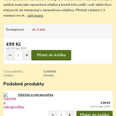
vydává zvuky jako opravdová vrtačka a kromě toho ještě i svítí, takže kluci
mají pocit, že manipulují s opravdovou vrtačkou. Přichází v balení s 3
nástavci na vrt...
celý popis
Dostupnost
do 3 dnů
499 Kč
412 Kč
bez DPH
Přidat do košíku
Číslo produktu:
5269688
výrobce:
Smoby
Podobné produkty
Váleček a vykrajovátka
139 Kč
115 Kč
bez DPH
Přidat do košíku