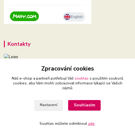
Kontakty
Zpracování cookies
+420 604 921 321
(Po-Pá, 9-16 hod.)
Náš e-shop a partneři potřebují Váš
souhlas
s použitím souborů
cookies, aby Vám mohli zobrazovat informace týkající se Vašich
babyveci@babyveci.cz
zájmů.
Souhlasím
Nastavení
Souhlas můžete odmítnout
zde
.
Vytvořeno na
Eshop-rychle.cz