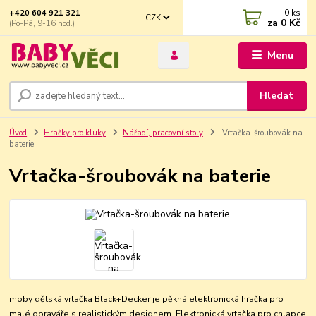
0
ks
+420 604 921 321
CZK
za
0 Kč
(Po-Pá, 9-16 hod.)
Menu
Hledat
Úvod
Hračky pro kluky
Nářadí, pracovní stoly
Vrtačka-šroubovák na
baterie
Vrtačka-šroubovák na baterie
moby dětská vrtačka Black+Decker je pěkná elektronická hračka pro
malé opraváře s realistickým designem. Elektronická vrtačka pro chlapce