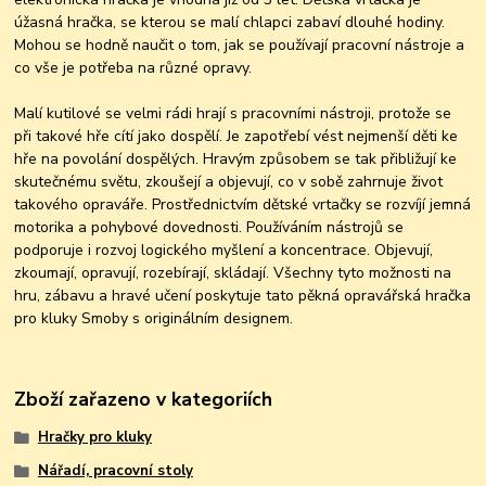
úžasná hračka, se kterou se malí chlapci zabaví dlouhé hodiny.
Mohou se hodně naučit o tom, jak se používají pracovní nástroje a
co vše je potřeba na různé opravy.
Malí kutilové se velmi rádi hrají s pracovními nástroji, protože se
při takové hře cítí jako dospělí. Je zapotřebí vést nejmenší děti ke
hře na povolání dospělých. Hravým způsobem se tak přibližují ke
skutečnému světu, zkoušejí a objevují, co v sobě zahrnuje život
takového opraváře. Prostřednictvím dětské vrtačky se rozvíjí jemná
motorika a pohybové dovednosti. Používáním nástrojů se
podporuje i rozvoj logického myšlení a koncentrace. Objevují,
zkoumají, opravují, rozebírají, skládají. Všechny tyto možnosti na
hru, zábavu a hravé učení poskytuje tato pěkná opravářská hračka
pro kluky Smoby s originálním designem.
Zboží zařazeno v kategoriích
Hračky pro kluky
Nářadí, pracovní stoly