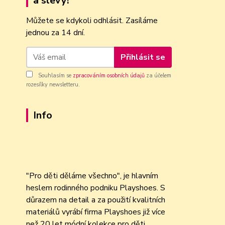
a slevy!
Můžete se kdykoli odhlásit. Zasíláme
jednou za 14 dní.
Přihlásit se
Souhlasím se
zpracováním osobních údajů
za účelem
rozesílky newsletteru.
Info
"Pro děti děláme všechno", je hlavním
heslem rodinného podniku Playshoes. S
důrazem na detail a za použití kvalitních
materiálů vyrábí firma Playshoes již více
než 20 let módní kolekce pro děti.