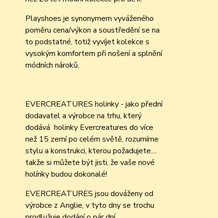
Playshoes je synonymem vyváženého
poměru cena/výkon a soustředění se na
to podstatné, totiž vyvíjet kolekce s
vysokým komfortem při nošení a splnění
módních nároků.
EVERCREATURES holinky - jako přední
dodavatel a výrobce na trhu, který
dodává holinky Evercreatures do více
než 15 zemí po celém světě, rozumíme
stylu a konstrukci, kterou požadujete....
takže si můžete být jisti, že vaše nové
holínky budou dokonalé!
EVERCREATURES jsou dováženy od
výrobce z Anglie, v tyto dny se trochu
prodlužuje dodání o pár dní,