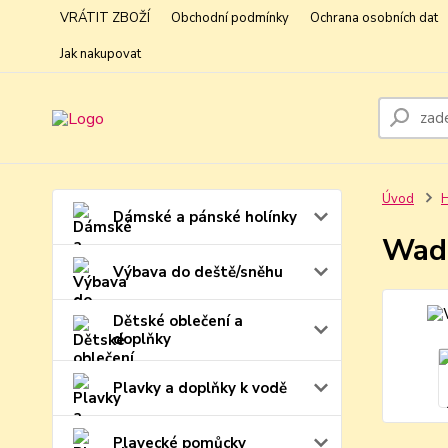
VRÁTIT ZBOŽÍ
Obchodní podmínky
Ochrana osobních dat
Jak nakupovat
Úvod
H
Dámské a pánské holínky
Wade
Výbava do deště/sněhu
Dětské oblečení a
doplňky
Plavky a doplňky k vodě
Plavecké pomůcky