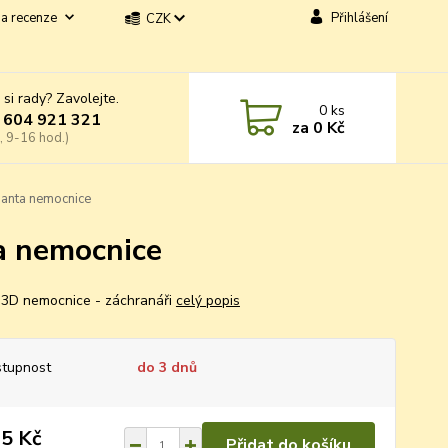
a recenze
Přihlášení
CZK
 si rady? Zavolejte.
0
ks
 604 921 321
za
0 Kč
, 9-16 hod.)
ianta nemocnice
ta nemocnice
3D nemocnice - záchranáři
celý popis
tupnost
do 3 dnů
5 Kč
Přidat do košíku