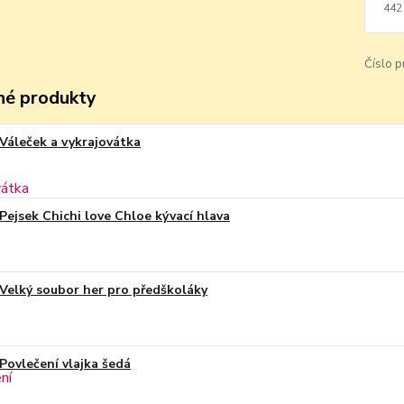
442
Číslo p
é produkty
Váleček a vykrajovátka
Pejsek Chichi love Chloe kývací hlava
Velký soubor her pro předškoláky
Povlečení vlajka šedá