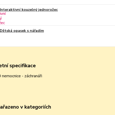
Interaktivní kouzelný jednorožec
Dětská opasek s nářadím
tní specifikace
 nemocnice - záchranáři
zařazeno v kategoriích