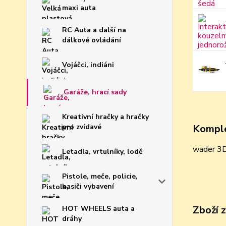
maxi auta
RC Auta a další na
dálkové ovládání
Vojáčci, indiáni
Garáže, hrací sady
Kreativní hračky a hračky
pro zvídavé
Komple
wader 3D
Letadla, vrtulníky, lodě
Pistole, meče, policie,
hasiči vybavení
Zboží 
HOT WHEELS auta a
dráhy