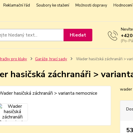
Reklamační řád
Soubory ke stažení
Možnosti dopravy
Hodnocení 
Nevíte
Hledat
+420
(Po-Pá
račky pro kluky
Garáže, hrací sady
Wader hasičská záchranáři > var
r hasičská záchranáři > varian
wader 
Dos
53