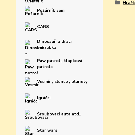
Hračk
Požárník sam
CARS
Dinosauři a draci
bezzubka
Paw patrol , tlapková
patrola
Vesmír , slunce , planety
Igráčci
Šroubovací auta atd..
Star wars