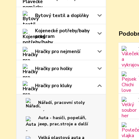
Bytový textil a doplňky
Kojenecké potřeby/baby
Podobn
program
Hračky pro nejmenší
Hračky pro holky
Hračky pro kluky
Nářadí, pracovní stoly
Auta - hasiči, popeláři,
jeep, prac.stroje a další
Velká plastová auta a