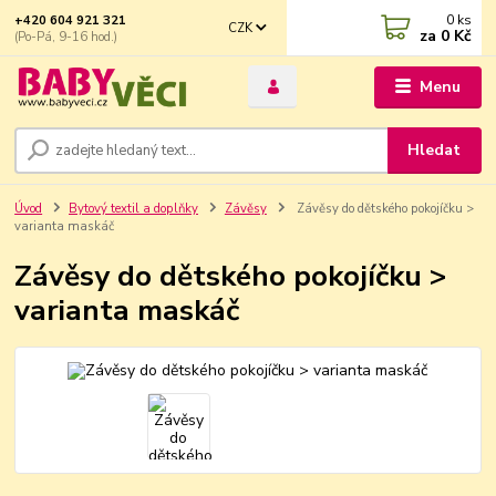
0
ks
+420 604 921 321
CZK
za
0 Kč
(Po-Pá, 9-16 hod.)
Menu
Hledat
Úvod
Bytový textil a doplňky
Závěsy
Závěsy do dětského pokojíčku >
varianta maskáč
Závěsy do dětského pokojíčku >
varianta maskáč