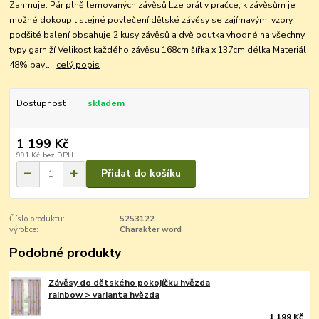
Zahrnuje: Pár plně lemovaných závěsů Lze prát v pračce, k závěsům je
možné dokoupit stejné povlečení dětské závěsy se zajímavými vzory
podšité balení obsahuje 2 kusy závěsů a dvě poutka vhodné na všechny
typy garniží Velikost každého závěsu 168cm šířka x 137cm délka Materiál
48% bavl...
celý popis
Dostupnost
skladem
1 199 Kč
991 Kč
bez DPH
Přidat do košíku
Číslo produktu:
5253122
výrobce:
Charakter word
Podobné produkty
Závěsy do dětského pokojíčku hvězda
rainbow > varianta hvězda
1 199 Kč