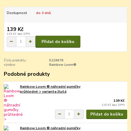
Dostupnost
do 3 dnů
139 Kč
115 Kč
bez DPH
Přidat do košíku
Číslo produktu:
5229678
výrobce:
Rainbow Loom®
Podobné produkty
Rainbow Loom ® náhradní gumičky
průhledné > varianta žlutá
139 Kč
115 Kč
bez DPH
Přidat do košíku
Rainbow Loom ® náhradní gumičky