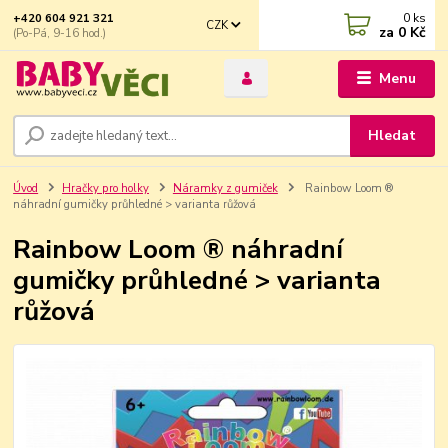
0
ks
+420 604 921 321
CZK
za
0 Kč
(Po-Pá, 9-16 hod.)
Menu
Hledat
Úvod
Hračky pro holky
Náramky z gumiček
Rainbow Loom ®
náhradní gumičky průhledné > varianta růžová
Rainbow Loom ® náhradní
gumičky průhledné > varianta
růžová