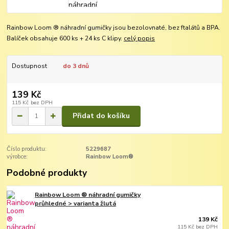
Rainbow Loom ® náhradní gumičky jsou bezolovnaté, bez ftalátů a BPA.
Balíček obsahuje 600 ks + 24 ks C klipy.
celý popis
Dostupnost
do 3 dnů
139 Kč
115 Kč
bez DPH
Přidat do košíku
Číslo produktu:
5229687
výrobce:
Rainbow Loom®
Podobné produkty
Rainbow Loom ® náhradní gumičky
průhledné > varianta žlutá
139 Kč
115 Kč
bez DPH