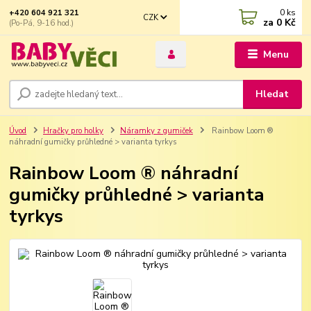
0
ks
+420 604 921 321
CZK
za
0 Kč
(Po-Pá, 9-16 hod.)
Menu
Hledat
Úvod
Hračky pro holky
Náramky z gumiček
Rainbow Loom ®
náhradní gumičky průhledné > varianta tyrkys
Rainbow Loom ® náhradní
gumičky průhledné > varianta
tyrkys